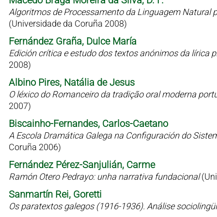
Macedo Braga Moreira da Silva, D. F.
Algoritmos de Processamento da Linguagem Natural p
(Universidade da Coruña 2008)
Fernández Graña, Dulce María
Edición crítica e estudo dos textos anónimos da líric
2008)
Albino Pires, Natália de Jesus
O léxico do Romanceiro da tradição oral moderna port
2007)
Biscainho-Fernandes, Carlos-Caetano
A Escola Dramática Galega na Configuración do Siste
Coruña 2006)
Fernández Pérez-Sanjulián, Carme
Ramón Otero Pedrayo: unha narrativa fundacional
(Un
Sanmartín Rei, Goretti
Os paratextos galegos (1916-1936). Análise sociolingü