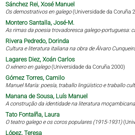
Sánchez Rei, Xosé Manuel
Os demostrativos en galego
(Universidade da Coruña 
Montero Santalla, José-M.
As rimas da poesia trovadoresca galego-portuguesa: c
Rivera Pedredo, Dorinda
Cultura e literatura italiana na obra de Álvaro Cunqueir
Lagares Diez, Xoán Carlos
O xénero en galego
(Universidade da Coruña 2000)
Gómez Torres, Camilo
Manuel María: poesía, traballo lingüístico e traballo cul
Manana de Sousa, Luís Manuel
A construção da identidade na literatura moçambican
Tato Fontaíña, Laura
O teatro galego e os coros populares (1915-1931)
(Uni
López, Teresa