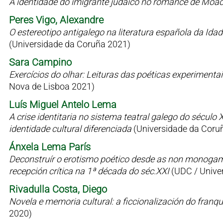
A identidade do imigrante judaico no romance de Moac
Peres Vigo, Alexandre
O estereotipo antigalego na literatura española da Id
(Universidade da Coruña 2021)
Sara Campino
Exercícios do olhar: Leituras das poéticas experimen
Nova de Lisboa 2021)
Luís Miguel Antelo Lema
A crise identitaria no sistema teatral galego do sécul
identidade cultural diferenciada
(Universidade da Coru
Ánxela Lema París
Deconstruír o erotismo poético desde as non monogamia
recepción crítica na 1ª década do séc.XXI
(UDC / Univer
Rivadulla Costa, Diego
Novela e memoria cultural: a ficcionalización do fran
2020)