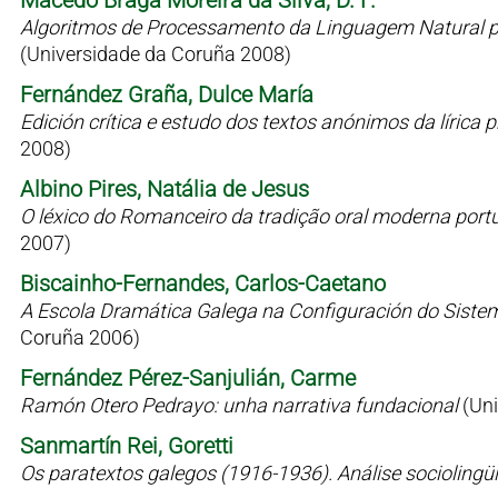
Macedo Braga Moreira da Silva, D. F.
Algoritmos de Processamento da Linguagem Natural p
(Universidade da Coruña 2008)
Fernández Graña, Dulce María
Edición crítica e estudo dos textos anónimos da líric
2008)
Albino Pires, Natália de Jesus
O léxico do Romanceiro da tradição oral moderna port
2007)
Biscainho-Fernandes, Carlos-Caetano
A Escola Dramática Galega na Configuración do Siste
Coruña 2006)
Fernández Pérez-Sanjulián, Carme
Ramón Otero Pedrayo: unha narrativa fundacional
(Un
Sanmartín Rei, Goretti
Os paratextos galegos (1916-1936). Análise sociolingü