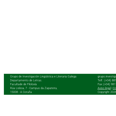
Grupo de Investigación Lingüística e Literaria Galega
grupo.investig
Departamento de Letras.
Telf.: (+34) 8
Facultade de Filoloxía
Fax: (+34) 98
Rúa Lisboa, 7 - Campus da Zapateira,
Aviso legal
|
Co
15008 - A Coruña
Copyright 202