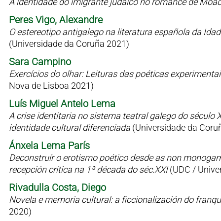
A identidade do imigrante judaico no romance de Moac
Peres Vigo, Alexandre
O estereotipo antigalego na literatura española da Id
(Universidade da Coruña 2021)
Sara Campino
Exercícios do olhar: Leituras das poéticas experimen
Nova de Lisboa 2021)
Luís Miguel Antelo Lema
A crise identitaria no sistema teatral galego do sécul
identidade cultural diferenciada
(Universidade da Coru
Ánxela Lema París
Deconstruír o erotismo poético desde as non monogamia
recepción crítica na 1ª década do séc.XXI
(UDC / Univer
Rivadulla Costa, Diego
Novela e memoria cultural: a ficcionalización do fran
2020)