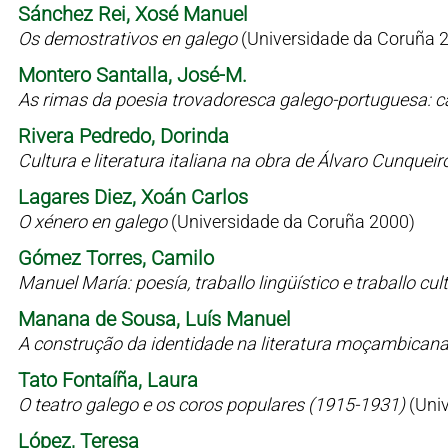
Sánchez Rei, Xosé Manuel
Os demostrativos en galego
(Universidade da Coruña 
Montero Santalla, José-M.
As rimas da poesia trovadoresca galego-portuguesa: c
Rivera Pedredo, Dorinda
Cultura e literatura italiana na obra de Álvaro Cunqueir
Lagares Diez, Xoán Carlos
O xénero en galego
(Universidade da Coruña 2000)
Gómez Torres, Camilo
Manuel María: poesía, traballo lingüístico e traballo cul
Manana de Sousa, Luís Manuel
A construção da identidade na literatura moçambican
Tato Fontaíña, Laura
O teatro galego e os coros populares (1915-1931)
(Uni
López, Teresa