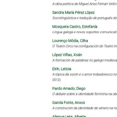
A obra poética de Miguel Anxo Fernán Vello
Sandra María Pérez López
Sociolingüística e tradução de português d
Mosquera Castro, Estefanía
Lingua galega e novos soportes comunicati
Lourenço Módia, Cilha
O Teatro Circo na configuración do Teatro 
López Viñas, Xoán
A formación de palabras no galego medieval
Eirín, Leticia
A tópica da visión e o amor trobadoresco no 
2012)
Pardo Amado, Diego
O debate sobre a identidade feminina na obr
García Fonte, Anxos
A construción da identidade de xénero na 
Allegue Leira, Alberte