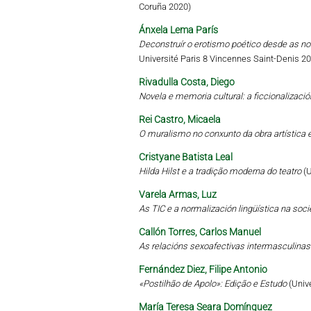
Coruña 2020)
Ánxela Lema París
Deconstruír o erotismo poético desde as no
Université Paris 8 Vincennes Saint-Denis 2
Rivadulla Costa, Diego
Novela e memoria cultural: a ficcionalizaci
Rei Castro, Micaela
O muralismo no conxunto da obra artística e
Cristyane Batista Leal
Hilda Hilst e a tradição moderna do teatro
(
Varela Armas, Luz
As TIC e a normalización lingüística na soc
Callón Torres, Carlos Manuel
As relacións sexoafectivas intermasculinas
Fernández Diez, Filipe Antonio
«Postilhão de Apolo»: Edição e Estudo
(Univ
María Teresa Seara Domínguez