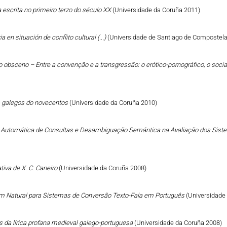
a escrita no primeiro terzo do século XX
(Universidade da Coruña 2011)
a en situación de conflito cultural (...)
(Universidade de Santiago de Compostela
 do obsceno – Entre a convenção e a transgressão: o erótico-pornográfico, o social
tos galegos do novecentos
(Universidade da Coruña 2010)
o Automática de Consultas e Desambiguação Semántica na Avaliação dos Sist
ativa de X. C. Caneiro
(Universidade da Coruña 2008)
 Natural para Sistemas de Conversão Texto-Fala em Português
(Universidade
s da lírica profana medieval galego-portuguesa
(Universidade da Coruña 2008)