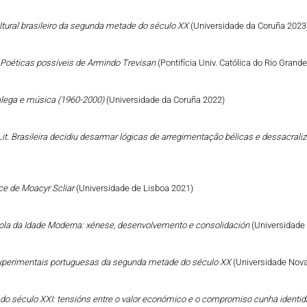
ltural brasileiro da segunda metade do século XX
(Universidade da Coruña 2023
: Poéticas possíveis de Armindo Trevisan
(Pontifícia Univ. Católica do Rio Grand
galega e música (1960-2000)
(Universidade da Coruña 2022)
it. Brasileira decidiu desarmar lógicas de arregimentação bélicas e dessacral
ce de Moacyr Scliar
(Universidade de Lisboa 2021)
añola da Idade Moderna: xénese, desenvolvemento e consolidación
(Universidade
s experimentais portuguesas da segunda metade do século XX
(Universidade Nova
go do século XXI: tensións entre o valor económico e o compromiso cunha identid