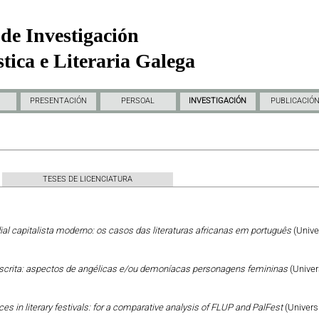
de Investigación
tica e Literaria Galega
PRESENTACIÓN
PERSOAL
INVESTIGACIÓN
PUBLICACIÓ
TESES DE LICENCIATURA
al capitalista moderno: os casos das literaturas africanas em português
(Unive
escrita: aspectos de angélicas e/ou demoníacas personagens femininas
(Univer
ces in literary festivals: for a comparative analysis of FLUP and PalFest
(Univers