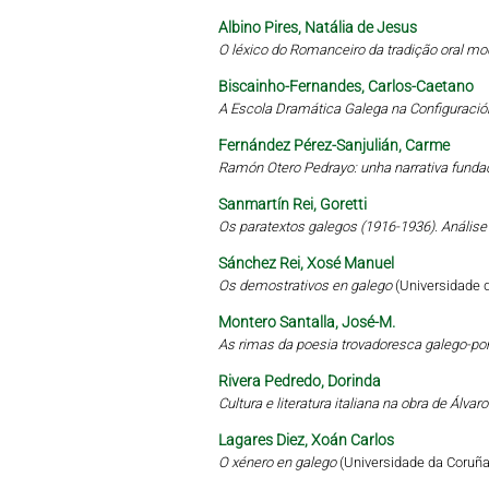
Albino Pires, Natália de Jesus
O léxico do Romanceiro da tradição oral mo
Biscainho-Fernandes, Carlos-Caetano
A Escola Dramática Galega na Configuració
Fernández Pérez-Sanjulián, Carme
Ramón Otero Pedrayo: unha narrativa funda
Sanmartín Rei, Goretti
Os paratextos galegos (1916-1936). Análise 
Sánchez Rei, Xosé Manuel
Os demostrativos en galego
(Universidade 
Montero Santalla, José-M.
As rimas da poesia trovadoresca galego-por
Rivera Pedredo, Dorinda
Cultura e literatura italiana na obra de Álva
Lagares Diez, Xoán Carlos
O xénero en galego
(Universidade da Coruña