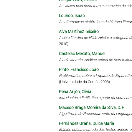
As viaxes pola nosa terra e as razóns da sú
Lourido, Isaac
As alternativas sistémicas da historia literari
Alva Martínez Teixeiro
A obra literária de Hilda Hilst e a categoria
2010)
Castelao Mexuto, Manuel
A aula literaria. Análise crítica de seis tex
Pinto, Francisco João
Problemática sobre o Impacto da Expansã
(Universidade da Coruña 2008)
Pena Arijón, Olivia
Introdución á Estilística a partir da obra narr
Macedo Braga Moreira da Silva, D. F.
Algoritmos de Processamento da Linguagem
Fernández Graña, Dulce María
Edición crítica e estudo dos textos anónimo