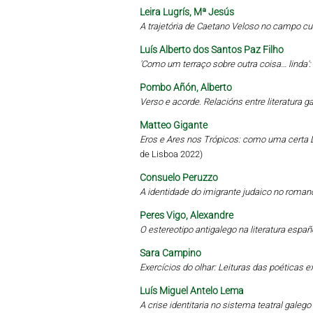
Leira Lugrís, Mª Jesús
A trajetória de Caetano Veloso no campo cu
Luís Alberto dos Santos Paz Filho
'Como um terraço sobre outra coisa… linda'
Pombo Añón, Alberto
Verso e acorde. Relacións entre literatura 
Matteo Gigante
Eros e Ares nos Trópicos: como uma certa L
de Lisboa 2022)
Consuelo Peruzzo
A identidade do imigrante judaico no roman
Peres Vigo, Alexandre
O estereotipo antigalego na literatura esp
Sara Campino
Exercícios do olhar: Leituras das poética
Luís Miguel Antelo Lema
A crise identitaria no sistema teatral gale