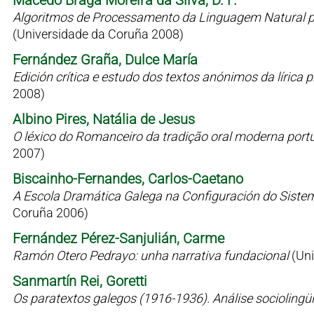
Macedo Braga Moreira da Silva, D. F.
Algoritmos de Processamento da Linguagem Natural p
(Universidade da Coruña 2008)
Fernández Graña, Dulce María
Edición crítica e estudo dos textos anónimos da líric
2008)
Albino Pires, Natália de Jesus
O léxico do Romanceiro da tradição oral moderna port
2007)
Biscainho-Fernandes, Carlos-Caetano
A Escola Dramática Galega na Configuración do Siste
Coruña 2006)
Fernández Pérez-Sanjulián, Carme
Ramón Otero Pedrayo: unha narrativa fundacional
(Un
Sanmartín Rei, Goretti
Os paratextos galegos (1916-1936). Análise sociolingü