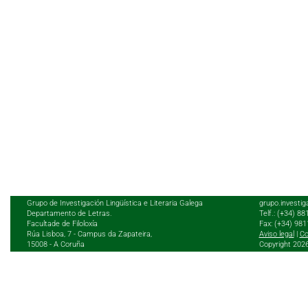
Grupo de Investigación Lingüística e Literaria Galega
grupo.investig
Departamento de Letras.
Telf.: (+34) 8
Facultade de Filoloxía
Fax: (+34) 98
Rúa Lisboa, 7 - Campus da Zapateira,
Aviso legal
|
Co
15008 - A Coruña
Copyright 202