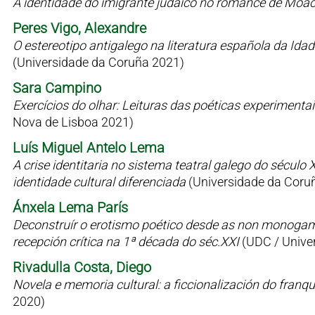
A identidade do imigrante judaico no romance de Moac
Peres Vigo, Alexandre
O estereotipo antigalego na literatura española da Id
(Universidade da Coruña 2021)
Sara Campino
Exercícios do olhar: Leituras das poéticas experimen
Nova de Lisboa 2021)
Luís Miguel Antelo Lema
A crise identitaria no sistema teatral galego do sécul
identidade cultural diferenciada
(Universidade da Coru
Ánxela Lema París
Deconstruír o erotismo poético desde as non monogamia
recepción crítica na 1ª década do séc.XXI
(UDC / Univer
Rivadulla Costa, Diego
Novela e memoria cultural: a ficcionalización do fran
2020)