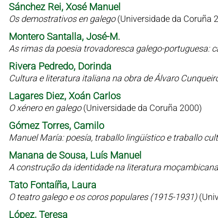
Sánchez Rei, Xosé Manuel
Os demostrativos en galego
(Universidade da Coruña 
Montero Santalla, José-M.
As rimas da poesia trovadoresca galego-portuguesa: c
Rivera Pedredo, Dorinda
Cultura e literatura italiana na obra de Álvaro Cunqueir
Lagares Diez, Xoán Carlos
O xénero en galego
(Universidade da Coruña 2000)
Gómez Torres, Camilo
Manuel María: poesía, traballo lingüístico e traballo cul
Manana de Sousa, Luís Manuel
A construção da identidade na literatura moçambican
Tato Fontaíña, Laura
O teatro galego e os coros populares (1915-1931)
(Uni
López, Teresa