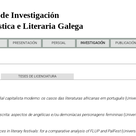
de Investigación
tica e Literaria Galega
PRESENTACIÓN
PERSOAL
INVESTIGACIÓN
PUBLICACIÓ
TESES DE LICENCIATURA
al capitalista moderno: os casos das literaturas africanas em português
(Unive
escrita: aspectos de angélicas e/ou demoníacas personagens femininas
(Univer
ces in literary festivals: for a comparative analysis of FLUP and PalFest
(Univers