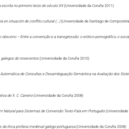
a escrita no primeiro terzo do século XX
(Universidade da Coruña 2011)
a en situación de conflito cultural (...)
(Universidade de Santiago de Compostela
 do obsceno – Entre a convenção e a transgressão: o erótico-pornográfico, o social
tos galegos do novecentos
(Universidade da Coruña 2010)
o Automática de Consultas e Desambiguação Semántica na Avaliação dos Sist
ativa de X. C. Caneiro
(Universidade da Coruña 2008)
 Natural para Sistemas de Conversão Texto-Fala em Português
(Universidade
s da lírica profana medieval galego-portuguesa
(Universidade da Coruña 2008)