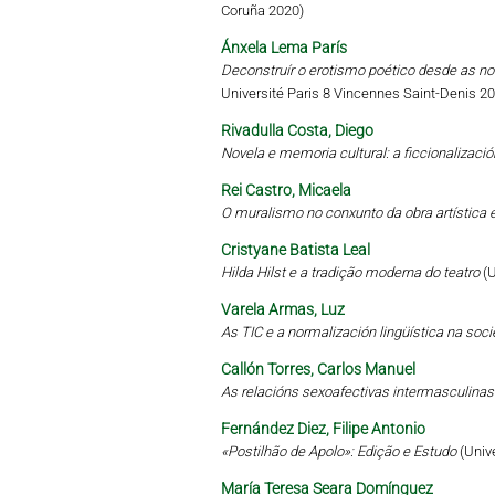
Coruña 2020)
Ánxela Lema París
Deconstruír o erotismo poético desde as no
Université Paris 8 Vincennes Saint-Denis 2
Rivadulla Costa, Diego
Novela e memoria cultural: a ficcionalizaci
Rei Castro, Micaela
O muralismo no conxunto da obra artística e
Cristyane Batista Leal
Hilda Hilst e a tradição moderna do teatro
(
Varela Armas, Luz
As TIC e a normalización lingüística na soc
Callón Torres, Carlos Manuel
As relacións sexoafectivas intermasculinas
Fernández Diez, Filipe Antonio
«Postilhão de Apolo»: Edição e Estudo
(Univ
María Teresa Seara Domínguez