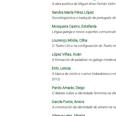
A obra poética de Miguel Anxo Fernán Vello
Sandra María Pérez López
Sociolingüística e tradução de português d
Mosquera Castro, Estefanía
Lingua galega e novos soportes comunicati
Lourenço Módia, Cilha
O Teatro Circo na configuración do Teatro 
López Viñas, Xoán
A formación de palabras no galego medieval
Eirín, Leticia
A tópica da visión e o amor trobadoresco no 
2012)
Pardo Amado, Diego
O debate sobre a identidade feminina na obr
García Fonte, Anxos
A construción da identidade de xénero na 
Allegue Leira, Alberte