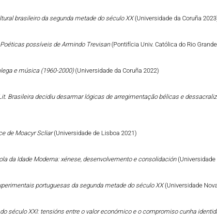
ltural brasileiro da segunda metade do século XX
(Universidade da Coruña 2023
: Poéticas possíveis de Armindo Trevisan
(Pontifícia Univ. Católica do Rio Grand
galega e música (1960-2000)
(Universidade da Coruña 2022)
it. Brasileira decidiu desarmar lógicas de arregimentação bélicas e dessacral
ce de Moacyr Scliar
(Universidade de Lisboa 2021)
añola da Idade Moderna: xénese, desenvolvemento e consolidación
(Universidade
s experimentais portuguesas da segunda metade do século XX
(Universidade Nova
go do século XXI: tensións entre o valor económico e o compromiso cunha identid