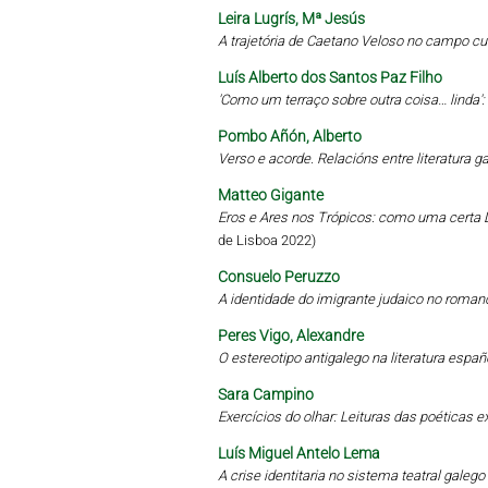
Leira Lugrís, Mª Jesús
A trajetória de Caetano Veloso no campo cu
Luís Alberto dos Santos Paz Filho
'Como um terraço sobre outra coisa… linda'
Pombo Añón, Alberto
Verso e acorde. Relacións entre literatura 
Matteo Gigante
Eros e Ares nos Trópicos: como uma certa L
de Lisboa 2022)
Consuelo Peruzzo
A identidade do imigrante judaico no roman
Peres Vigo, Alexandre
O estereotipo antigalego na literatura esp
Sara Campino
Exercícios do olhar: Leituras das poética
Luís Miguel Antelo Lema
A crise identitaria no sistema teatral gale