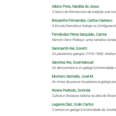
Albino Pires, Natália de Jesus
O léxico do Romanceiro da tradição oral mo
Biscainho-Fernandes, Carlos-Caetano
A Escola Dramática Galega na Configuració
Fernández Pérez-Sanjulián, Carme
Ramón Otero Pedrayo: unha narrativa funda
Sanmartín Rei, Goretti
Os paratextos galegos (1916-1936). Análise 
Sánchez Rei, Xosé Manuel
Os demostrativos en galego
(Universidade 
Montero Santalla, José-M.
As rimas da poesia trovadoresca galego-por
Rivera Pedredo, Dorinda
Cultura e literatura italiana na obra de Álva
Lagares Diez, Xoán Carlos
O xénero en galego
(Universidade da Coruña