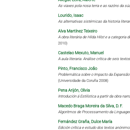
As viaxes pola nosa terra e as razóns da sú
Lourido, Isaac
As alternativas sistémicas da historia literari
Alva Martínez Teixeiro
A obra literária de Hilda Hilst e a categoria
2010)
Castelao Mexuto, Manuel
A aula literaria. Análise crítica de seis tex
Pinto, Francisco João
Problemática sobre o Impacto da Expansã
(Universidade da Coruña 2008)
Pena Arijón, Olivia
Introdución á Estilística a partir da obra narr
Macedo Braga Moreira da Silva, D. F.
Algoritmos de Processamento da Linguagem
Fernández Graña, Dulce María
Edición crítica e estudo dos textos anónimo