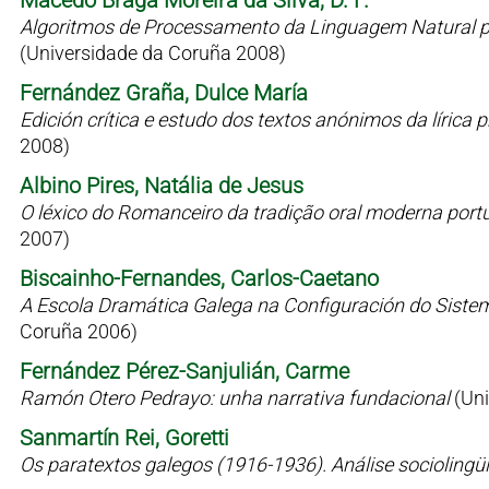
Macedo Braga Moreira da Silva, D. F.
Algoritmos de Processamento da Linguagem Natural p
(Universidade da Coruña 2008)
Fernández Graña, Dulce María
Edición crítica e estudo dos textos anónimos da líric
2008)
Albino Pires, Natália de Jesus
O léxico do Romanceiro da tradição oral moderna port
2007)
Biscainho-Fernandes, Carlos-Caetano
A Escola Dramática Galega na Configuración do Siste
Coruña 2006)
Fernández Pérez-Sanjulián, Carme
Ramón Otero Pedrayo: unha narrativa fundacional
(Un
Sanmartín Rei, Goretti
Os paratextos galegos (1916-1936). Análise sociolingü