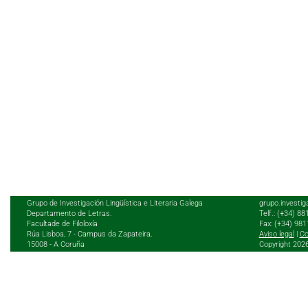
Grupo de Investigación Lingüística e Literaria Galega
grupo.investig
Departamento de Letras.
Telf.: (+34) 8
Facultade de Filoloxía
Fax: (+34) 98
Rúa Lisboa, 7 - Campus da Zapateira,
Aviso legal
|
Co
15008 - A Coruña
Copyright 202