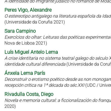
A identidade do imigrante judaico no romance de Moac
Peres Vigo, Alexandre
O estereotipo antigalego na literatura española da Id
(Universidade da Coruña 2021)
Sara Campino
Exercícios do olhar: Leituras das poéticas experimen
Nova de Lisboa 2021)
Luís Miguel Antelo Lema
A crise identitaria no sistema teatral galego do sécul
identidade cultural diferenciada
(Universidade da Coru
Ánxela Lema París
Deconstruír o erotismo poético desde as non monogamia
recepción crítica na 1ª década do séc.XXI
(UDC / Univer
Rivadulla Costa, Diego
Novela e memoria cultural: a ficcionalización do fran
2020)