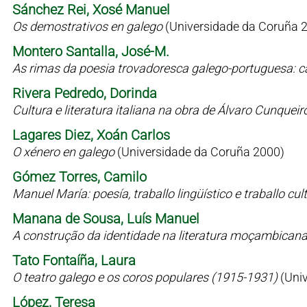
Sánchez Rei, Xosé Manuel
Os demostrativos en galego
(Universidade da Coruña 
Montero Santalla, José-M.
As rimas da poesia trovadoresca galego-portuguesa: c
Rivera Pedredo, Dorinda
Cultura e literatura italiana na obra de Álvaro Cunqueir
Lagares Diez, Xoán Carlos
O xénero en galego
(Universidade da Coruña 2000)
Gómez Torres, Camilo
Manuel María: poesía, traballo lingüístico e traballo cul
Manana de Sousa, Luís Manuel
A construção da identidade na literatura moçambican
Tato Fontaíña, Laura
O teatro galego e os coros populares (1915-1931)
(Uni
López, Teresa