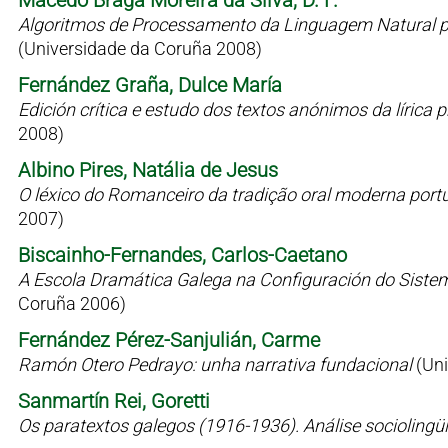
Macedo Braga Moreira da Silva, D. F.
Algoritmos de Processamento da Linguagem Natural p
(Universidade da Coruña 2008)
Fernández Graña, Dulce María
Edición crítica e estudo dos textos anónimos da líric
2008)
Albino Pires, Natália de Jesus
O léxico do Romanceiro da tradição oral moderna port
2007)
Biscainho-Fernandes, Carlos-Caetano
A Escola Dramática Galega na Configuración do Siste
Coruña 2006)
Fernández Pérez-Sanjulián, Carme
Ramón Otero Pedrayo: unha narrativa fundacional
(Un
Sanmartín Rei, Goretti
Os paratextos galegos (1916-1936). Análise sociolingü