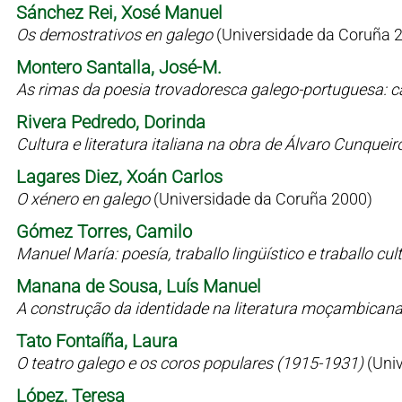
Sánchez Rei, Xosé Manuel
Os demostrativos en galego
(Universidade da Coruña 
Montero Santalla, José-M.
As rimas da poesia trovadoresca galego-portuguesa: c
Rivera Pedredo, Dorinda
Cultura e literatura italiana na obra de Álvaro Cunqueir
Lagares Diez, Xoán Carlos
O xénero en galego
(Universidade da Coruña 2000)
Gómez Torres, Camilo
Manuel María: poesía, traballo lingüístico e traballo cul
Manana de Sousa, Luís Manuel
A construção da identidade na literatura moçambican
Tato Fontaíña, Laura
O teatro galego e os coros populares (1915-1931)
(Uni
López, Teresa