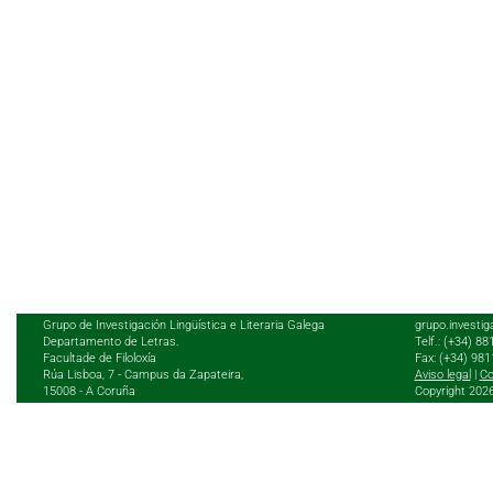
Grupo de Investigación Lingüística e Literaria Galega
grupo.investig
Departamento de Letras.
Telf.: (+34) 8
Facultade de Filoloxía
Fax: (+34) 98
Rúa Lisboa, 7 - Campus da Zapateira,
Aviso legal
|
Co
15008 - A Coruña
Copyright 202