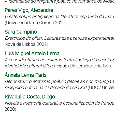
A identidade do imigrante judaico no romance de Moac
Peres Vigo, Alexandre
O estereotipo antigalego na literatura española da Id
(Universidade da Coruña 2021)
Sara Campino
Exercícios do olhar: Leituras das poéticas experimen
Nova de Lisboa 2021)
Luís Miguel Antelo Lema
A crise identitaria no sistema teatral galego do sécul
identidade cultural diferenciada
(Universidade da Coru
Ánxela Lema París
Deconstruír o erotismo poético desde as non monogamia
recepción crítica na 1ª década do séc.XXI
(UDC / Univer
Rivadulla Costa, Diego
Novela e memoria cultural: a ficcionalización do fran
2020)