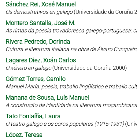
Sánchez Rei, Xosé Manuel
Os demostrativos en galego
(Universidade da Coruña 
Montero Santalla, José-M.
As rimas da poesia trovadoresca galego-portuguesa: c
Rivera Pedredo, Dorinda
Cultura e literatura italiana na obra de Álvaro Cunqueir
Lagares Diez, Xoán Carlos
O xénero en galego
(Universidade da Coruña 2000)
Gómez Torres, Camilo
Manuel María: poesía, traballo lingüístico e traballo cul
Manana de Sousa, Luís Manuel
A construção da identidade na literatura moçambican
Tato Fontaíña, Laura
O teatro galego e os coros populares (1915-1931)
(Uni
López, Teresa