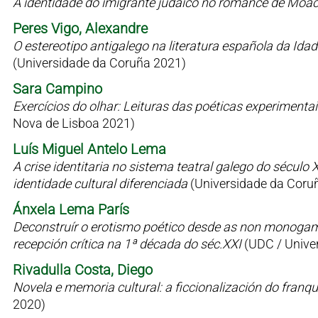
A identidade do imigrante judaico no romance de Moac
Peres Vigo, Alexandre
O estereotipo antigalego na literatura española da Id
(Universidade da Coruña 2021)
Sara Campino
Exercícios do olhar: Leituras das poéticas experimen
Nova de Lisboa 2021)
Luís Miguel Antelo Lema
A crise identitaria no sistema teatral galego do sécul
identidade cultural diferenciada
(Universidade da Coru
Ánxela Lema París
Deconstruír o erotismo poético desde as non monogamia
recepción crítica na 1ª década do séc.XXI
(UDC / Univer
Rivadulla Costa, Diego
Novela e memoria cultural: a ficcionalización do fran
2020)