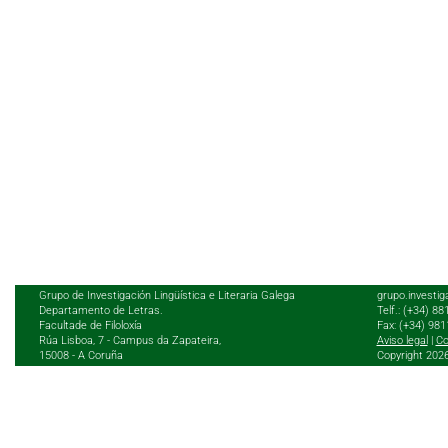
Grupo de Investigación Lingüística e Literaria Galega
grupo.investig
Departamento de Letras.
Telf.: (+34) 8
Facultade de Filoloxía
Fax: (+34) 98
Rúa Lisboa, 7 - Campus da Zapateira,
Aviso legal
|
Co
15008 - A Coruña
Copyright 202