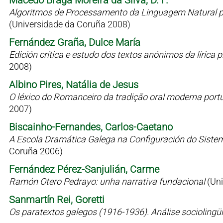
Macedo Braga Moreira da Silva, D. F.
Algoritmos de Processamento da Linguagem Natural p
(Universidade da Coruña 2008)
Fernández Graña, Dulce María
Edición crítica e estudo dos textos anónimos da líric
2008)
Albino Pires, Natália de Jesus
O léxico do Romanceiro da tradição oral moderna port
2007)
Biscainho-Fernandes, Carlos-Caetano
A Escola Dramática Galega na Configuración do Siste
Coruña 2006)
Fernández Pérez-Sanjulián, Carme
Ramón Otero Pedrayo: unha narrativa fundacional
(Un
Sanmartín Rei, Goretti
Os paratextos galegos (1916-1936). Análise sociolingü