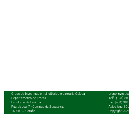
Grupo de Investigación Lingüística e Literaria Galega
grupo.investig
Departamento de Letras.
Telf.: (+34) 8
Facultade de Filoloxía
Fax: (+34) 98
Rúa Lisboa, 7 - Campus da Zapateira,
Aviso legal
|
Co
15008 - A Coruña
Copyright 202