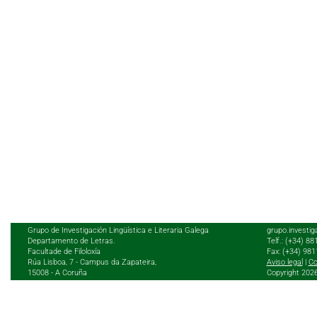
Grupo de Investigación Lingüística e Literaria Galega
grupo.investig
Departamento de Letras.
Telf.: (+34) 8
Facultade de Filoloxía
Fax: (+34) 98
Rúa Lisboa, 7 - Campus da Zapateira,
Aviso legal
|
Co
15008 - A Coruña
Copyright 202