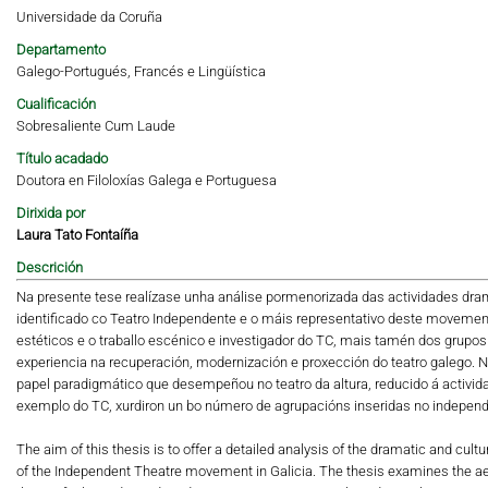
Universidade da Coruña
Departamento
Galego-Portugués, Francés e Lingüística
Cualificación
Sobresaliente Cum Laude
Título acadado
Doutora en Filoloxías Galega e Portuguesa
Dirixida por
Laura Tato Fontaíña
Descrición
Na presente tese realízase unha análise pormenorizada das actividades dramá
identificado co Teatro Independente e o máis representativo deste movement
estéticos e o traballo escénico e investigador do TC, mais tamén dos grupo
experiencia na recuperación, modernización e proxección do teatro galego. N
papel paradigmático que desempeñou no teatro da altura, reducido á activi
exemplo do TC, xurdiron un bo número de agrupacións inseridas no independ
The aim of this thesis is to offer a detailed analysis of the dramatic and cultu
of the Independent Theatre movement in Galicia. The thesis examines the aest