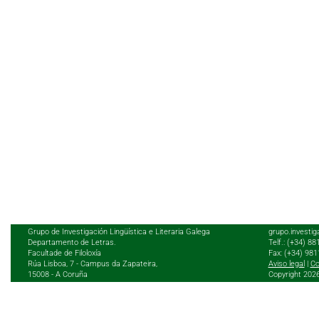
Grupo de Investigación Lingüística e Literaria Galega
grupo.investig
Departamento de Letras.
Telf.: (+34) 8
Facultade de Filoloxía
Fax: (+34) 98
Rúa Lisboa, 7 - Campus da Zapateira,
Aviso legal
|
Co
15008 - A Coruña
Copyright 202