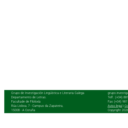
Grupo de Investigación Lingüística e Literaria Galega
grupo.investig
Departamento de Letras.
Telf.: (+34) 8
Facultade de Filoloxía
Fax: (+34) 98
Rúa Lisboa, 7 - Campus da Zapateira,
Aviso legal
|
Co
15008 - A Coruña
Copyright 202