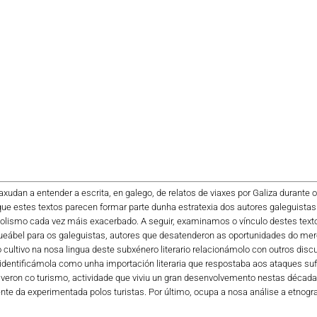
axudan a entender a escrita, en galego, de relatos de viaxes por Galiza durante o
 que estes textos parecen formar parte dunha estratexia dos autores galeguistas
añolismo cada vez máis exacerbado. A seguir, examinamos o vínculo destes te
ueábel para os galeguistas, autores que desatenderon as oportunidades do merc
cultivo na nosa lingua deste subxénero literario relacionámolo con outros disc
 identificámola como unha importación literaria que respostaba aos ataques sufr
iveron co turismo, actividade que viviu un gran desenvolvemento nestas década
nte da experimentada polos turistas. Por último, ocupa a nosa análise a etnogra