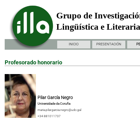
Grupo de Investigació
Lingüística e Literari
INICIO
PRESENTACIÓN
P
Profesorado honorario
Pilar García Negro
Universidade da Coruña
maria.pilar.garcia.negro@udc.gal
+34 881011737