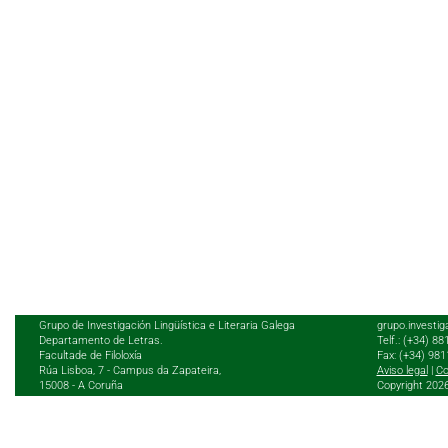
Grupo de Investigación Lingüística e Literaria Galega
grupo.investig
Departamento de Letras.
Telf.: (+34) 8
Facultade de Filoloxía
Fax: (+34) 98
Rúa Lisboa, 7 - Campus da Zapateira,
Aviso legal
|
Co
15008 - A Coruña
Copyright 202