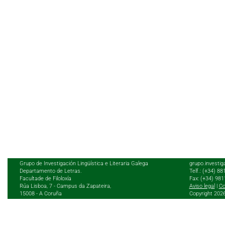
Grupo de Investigación Lingüística e Literaria Galega
grupo.investig
Departamento de Letras.
Telf.: (+34) 8
Facultade de Filoloxía
Fax: (+34) 98
Rúa Lisboa, 7 - Campus da Zapateira,
Aviso legal
|
Co
15008 - A Coruña
Copyright 202