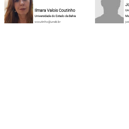
J
Ilmara Valois Coutinho
Un
Universidade do Estado da Bahia
Ma
ivcoutinho@uneb.br
jve