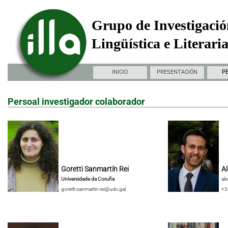
Grupo de Investigació
Lingüística e Literari
INICIO
PRESENTACIÓN
P
Persoal investigador colaborador
Goretti Sanmartín Rei
Al
Universidade da Coruña
al
goretti.sanmartin.rei@udc.gal
+3