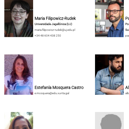
Maria Filipowicz-Rudek
Pa
Universidade Jagellónica (UJ)
Pon
maria.filipowicz-rudek@uj.edu.pl
Su
+34 48 604 438 250
pa
Estefanía Mosquera Castro
A
e.mosquera@edu.xunta.gal
al