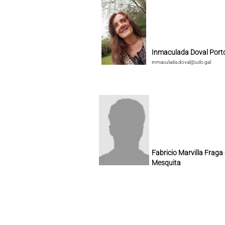
Inmaculada Doval Port
inmaculada.doval@udc.gal
Fabricio Marvilla Fraga
Mesquita