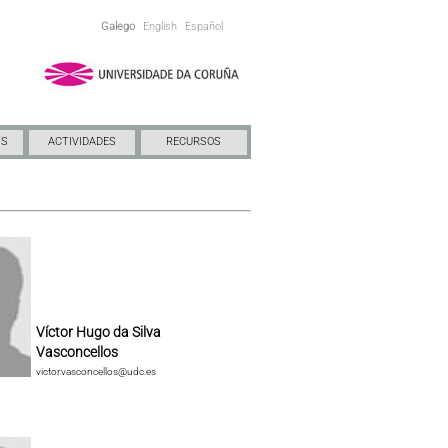
Galego
English
Español
NS
ACTIVIDADES
RECURSOS
Víctor Hugo da Silva
Vasconcellos
victor.vasconcellos@udc.es