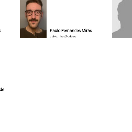
o
Paulo Fernandes Mirás
pablo.miras@udc.es
 de