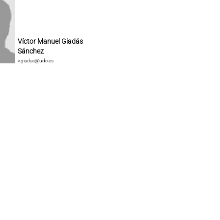
Víctor Manuel Giadás
Sánchez
v.giadas@udc.es