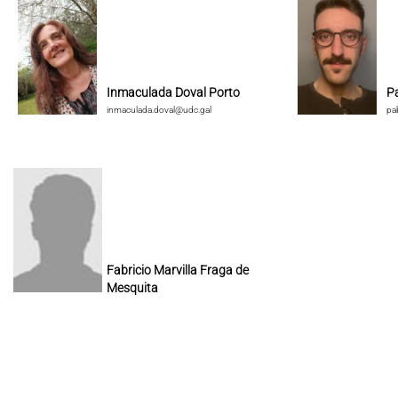
Inmaculada Doval Porto
P
inmaculada.doval@udc.gal
pa
Fabricio Marvilla Fraga de
Mesquita