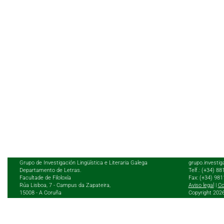
Grupo de Investigación Lingüística e Literaria Galega
grupo.investig
Departamento de Letras.
Telf.: (+34) 8
Facultade de Filoloxía
Fax: (+34) 98
Rúa Lisboa, 7 - Campus da Zapateira,
Aviso legal
|
Co
15008 - A Coruña
Copyright 202