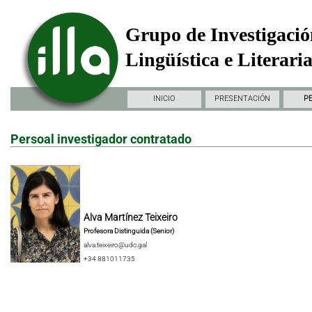
Grupo de Investigació
Lingüística e Literari
INICIO
PRESENTACIÓN
P
Persoal investigador contratado
Alva Martínez Teixeiro
Profesora Distinguida (Senior)
alva.teixeiro@udc.gal
+34 881011735