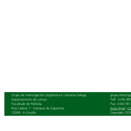
Grupo de Investigación Lingüística e Literaria Galega
grupo.investig
Departamento de Letras.
Telf.: (+34) 8
Facultade de Filoloxía
Fax: (+34) 98
Rúa Lisboa, 7 - Campus da Zapateira,
Aviso legal
|
Co
15008 - A Coruña
Copyright 202