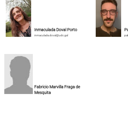
Inmaculada Doval Porto
P
inmaculada.doval@udc.gal
pa
Fabricio Marvilla Fraga de
Mesquita