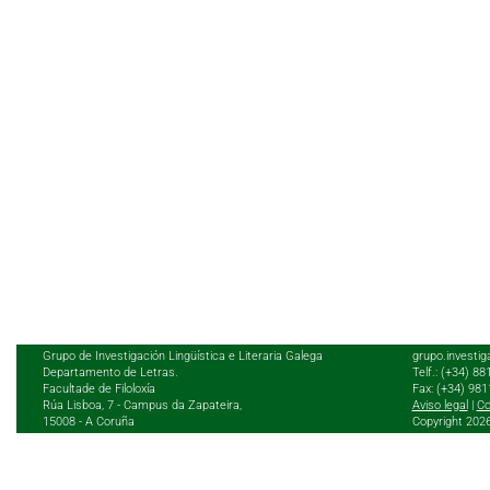
Grupo de Investigación Lingüística e Literaria Galega
grupo.investig
Departamento de Letras.
Telf.: (+34) 8
Facultade de Filoloxía
Fax: (+34) 98
Rúa Lisboa, 7 - Campus da Zapateira,
Aviso legal
|
Co
15008 - A Coruña
Copyright 202