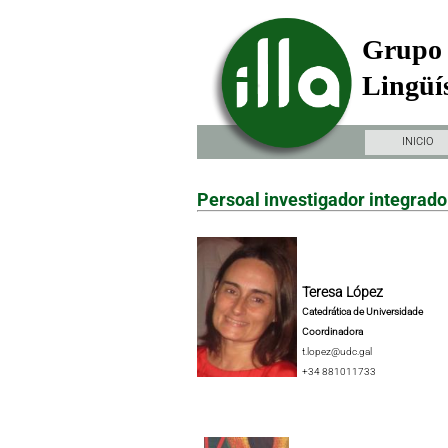
Grupo 
Lingüís
INICIO
Persoal investigador integrado
Teresa López
Catedrática de Universidade
Coordinadora
t.lopez@udc.gal
+34 881011733