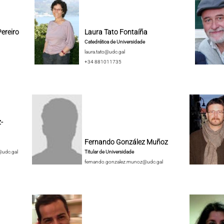
ereiro
Laura Tato Fontaíña
Catedrática de Universidade
laura.tato@udc.gal
+34 881011735
-
Fernando González Muñoz
@udc.gal
Titular de Universidade
fernando.gonzalez.munoz@udc.gal