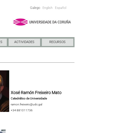
Galego
English
Español
NS
ACTIVIDADES
RECURSOS
Xosé Ramón Freixeiro Mato
Catedrático de Universidade
ramon.freixeiro@udc.gal
+34 881011736