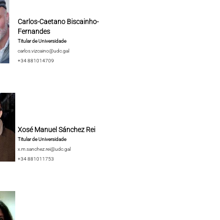
Carlos-Caetano Biscainho-
Fernandes
Titular de Universidade
carlos.vizcaino@udc.gal
+34 881014709
Xosé Manuel Sánchez Rei
Titular de Universidade
x.m.sanchez.rei@udc.gal
+34 881011753