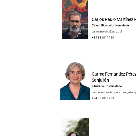
Carlos Paulo Martínez P
Catedrático de Universidade
carlos.pereiro@udc.gal
+34 881011729
Carme Fernández Pérez
Sanjulián
Titular de Universidade
carme.fernandez.perez-sanjulian
+34 881011739