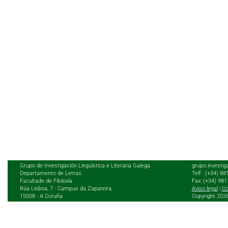
Grupo de Investigación Lingüística e Literaria Galega
grupo.investig
Departamento de Letras.
Telf.: (+34) 8
Facultade de Filoloxía
Fax: (+34) 98
Rúa Lisboa, 7 - Campus da Zapateira,
Aviso legal
|
Co
15008 - A Coruña
Copyright 202