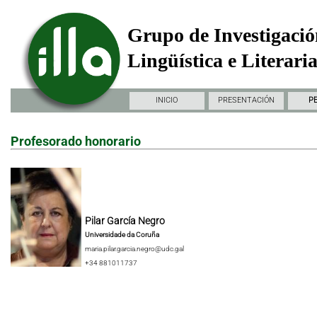
Grupo de Investigació
Lingüística e Literari
INICIO
PRESENTACIÓN
P
Profesorado honorario
Pilar García Negro
Universidade da Coruña
maria.pilar.garcia.negro@udc.gal
+34 881011737