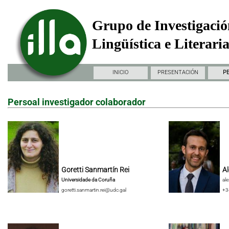
Grupo de Investigació
Lingüística e Literari
INICIO
PRESENTACIÓN
P
Persoal investigador colaborador
Goretti Sanmartín Rei
Al
Universidade da Coruña
al
goretti.sanmartin.rei@udc.gal
+3