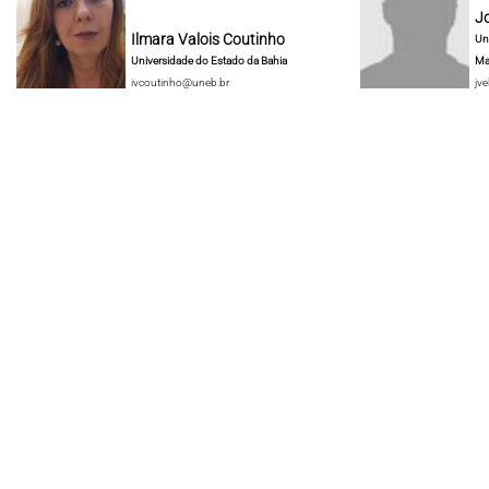
J
Ilmara Valois Coutinho
Un
Universidade do Estado da Bahia
Ma
ivcoutinho@uneb.br
jve