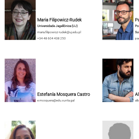
Maria Filipowicz-Rudek
Pa
Universidade Jagellónica (UJ)
Pon
maria.filipowicz-rudek@uj.edu.pl
Su
+34 48 604 438 250
pa
Estefanía Mosquera Castro
A
e.mosquera@edu.xunta.gal
al