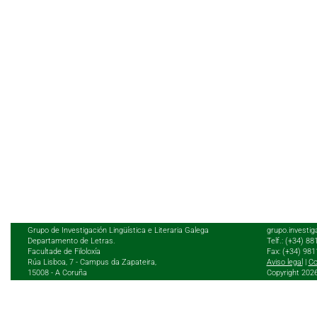
Grupo de Investigación Lingüística e Literaria Galega
grupo.investig
Departamento de Letras.
Telf.: (+34) 8
Facultade de Filoloxía
Fax: (+34) 98
Rúa Lisboa, 7 - Campus da Zapateira,
Aviso legal
|
Co
15008 - A Coruña
Copyright 202