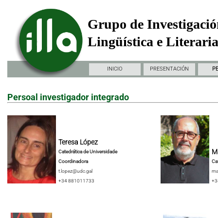
Grupo de Investigació
Lingüística e Literari
INICIO
PRESENTACIÓN
P
Persoal investigador integrado
Teresa López
Ma
Catedrática de Universidade
Coordinadora
Ca
t.lopez@udc.gal
ma
+34 881011733
+3