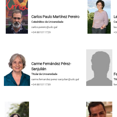
Carlos Paulo Martínez Pereiro
La
Catedrático de Universidade
Cat
carlos.pereiro@udc.gal
lau
+34 881011729
+3
Carme Fernández Pérez-
Sanjulián
F
Titular de Universidade
carme.fernandez.perez-sanjulian@udc.gal
Tit
+34 881011739
fe