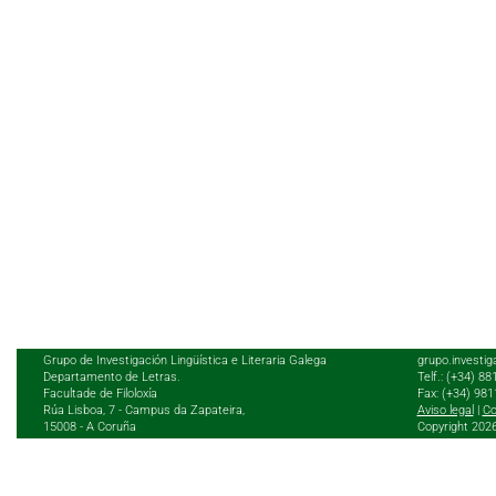
Grupo de Investigación Lingüística e Literaria Galega
grupo.investig
Departamento de Letras.
Telf.: (+34) 8
Facultade de Filoloxía
Fax: (+34) 98
Rúa Lisboa, 7 - Campus da Zapateira,
Aviso legal
|
Co
15008 - A Coruña
Copyright 202