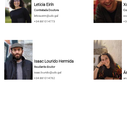
Leticia Eirín
X
Contratada Doutora
Co
leticia.eirin@udc.gal
xo
+34 881014773
+3
Isaac Lourido Hermida
Axudante doutor
Án
isaac.lourido@udc.gal
+34 881014762
an