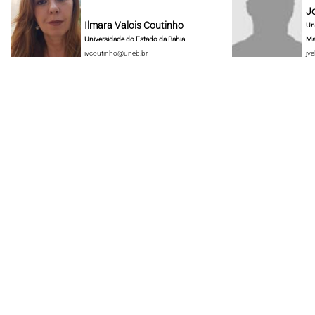
J
Ilmara Valois Coutinho
Un
Universidade do Estado da Bahia
Ma
ivcoutinho@uneb.br
jve