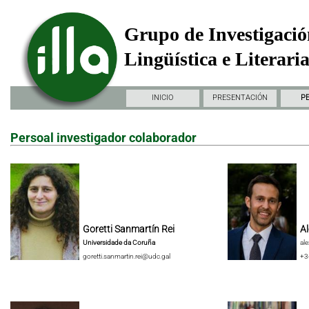
Grupo de Investigació
Lingüística e Literari
INICIO
PRESENTACIÓN
P
Persoal investigador colaborador
Goretti Sanmartín Rei
Al
Universidade da Coruña
al
goretti.sanmartin.rei@udc.gal
+3