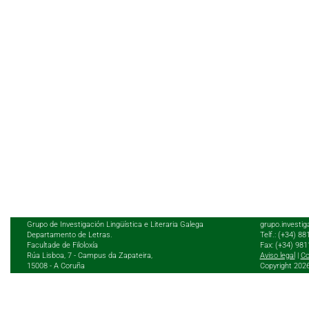
Grupo de Investigación Lingüística e Literaria Galega
grupo.investig
Departamento de Letras.
Telf.: (+34) 8
Facultade de Filoloxía
Fax: (+34) 98
Rúa Lisboa, 7 - Campus da Zapateira,
Aviso legal
|
Co
15008 - A Coruña
Copyright 202