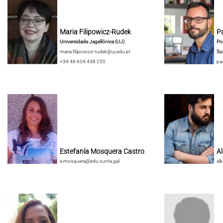
Maria Filipowicz-Rudek
Pa
Universidade Jagellónica (UJ)
Pon
maria.filipowicz-rudek@uj.edu.pl
Su
+34 48 604 438 250
pa
Estefanía Mosquera Castro
A
e.mosquera@edu.xunta.gal
al