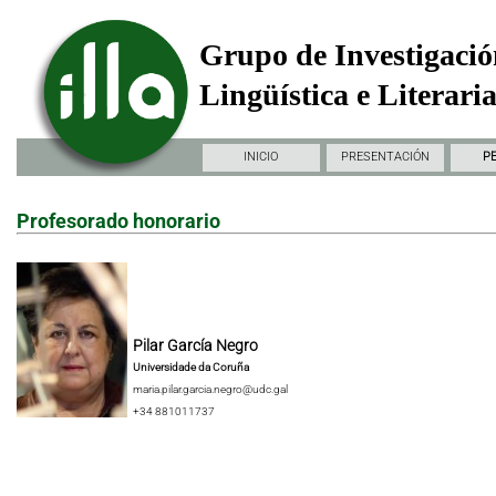
Grupo de Investigació
Lingüística e Literari
INICIO
PRESENTACIÓN
P
Profesorado honorario
Pilar García Negro
Universidade da Coruña
maria.pilar.garcia.negro@udc.gal
+34 881011737