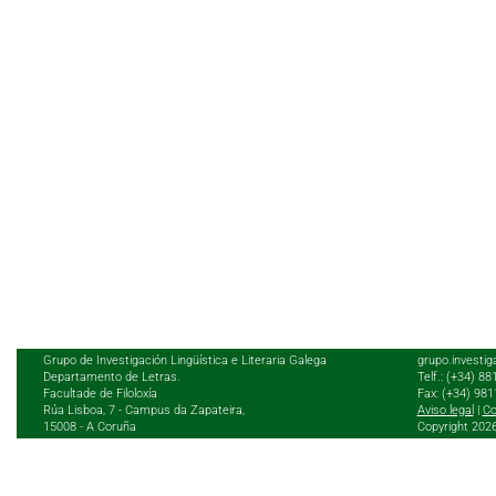
Grupo de Investigación Lingüística e Literaria Galega
grupo.investig
Departamento de Letras.
Telf.: (+34) 8
Facultade de Filoloxía
Fax: (+34) 98
Rúa Lisboa, 7 - Campus da Zapateira,
Aviso legal
|
Co
15008 - A Coruña
Copyright 202