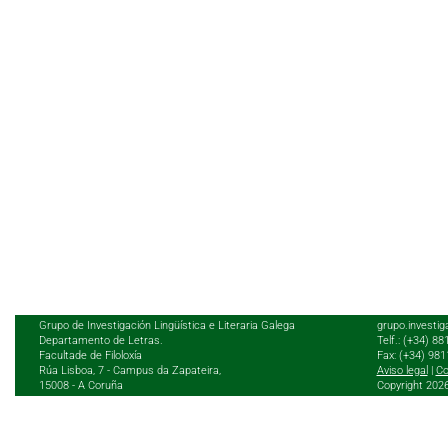
Grupo de Investigación Lingüística e Literaria Galega
grupo.investig
Departamento de Letras.
Telf.: (+34) 8
Facultade de Filoloxía
Fax: (+34) 98
Rúa Lisboa, 7 - Campus da Zapateira,
Aviso legal
|
Co
15008 - A Coruña
Copyright 202