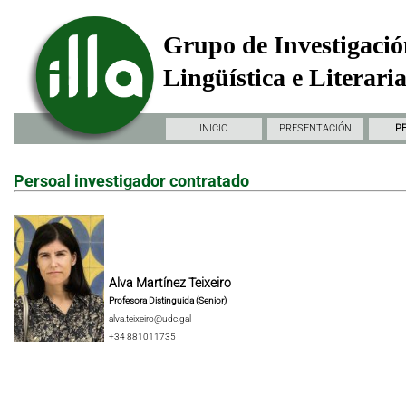
Grupo de Investigació
Lingüística e Literari
INICIO
PRESENTACIÓN
P
Persoal investigador contratado
Alva Martínez Teixeiro
Profesora Distinguida (Senior)
alva.teixeiro@udc.gal
+34 881011735