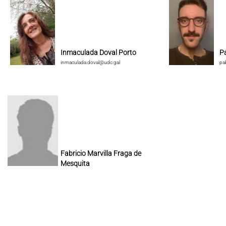
Inmaculada Doval Porto
P
inmaculada.doval@udc.gal
pa
Fabricio Marvilla Fraga de
Mesquita