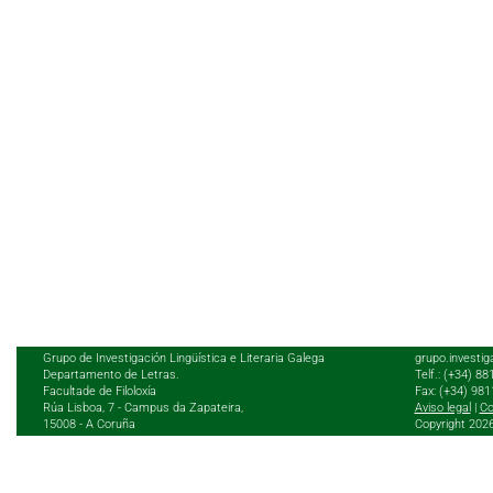
Grupo de Investigación Lingüística e Literaria Galega
grupo.investig
Departamento de Letras.
Telf.: (+34) 8
Facultade de Filoloxía
Fax: (+34) 98
Rúa Lisboa, 7 - Campus da Zapateira,
Aviso legal
|
Co
15008 - A Coruña
Copyright 202