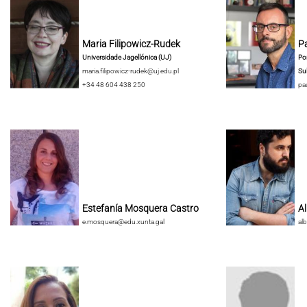
Maria Filipowicz-Rudek
Pa
Universidade Jagellónica (UJ)
Pon
maria.filipowicz-rudek@uj.edu.pl
Su
+34 48 604 438 250
pa
Estefanía Mosquera Castro
A
e.mosquera@edu.xunta.gal
al