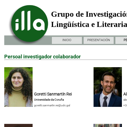
Grupo de Investigació
Lingüística e Literari
INICIO
PRESENTACIÓN
P
Persoal investigador colaborador
Goretti Sanmartín Rei
Al
Universidade da Coruña
al
goretti.sanmartin.rei@udc.gal
+3