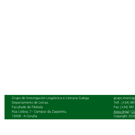
Grupo de Investigación Lingüística e Literaria Galega
grupo.investig
Departamento de Letras.
Telf.: (+34) 8
Facultade de Filoloxía
Fax: (+34) 98
Rúa Lisboa, 7 - Campus da Zapateira,
Aviso legal
|
Co
15008 - A Coruña
Copyright 202