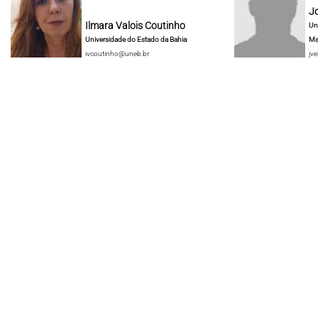
J
Ilmara Valois Coutinho
Un
Universidade do Estado da Bahia
Ma
ivcoutinho@uneb.br
jve