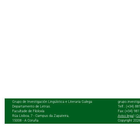
Grupo de Investigación Lingüística e Literaria Galega
grupo.investig
Departamento de Letras.
Telf.: (+34) 8
Facultade de Filoloxía
Fax: (+34) 98
Rúa Lisboa, 7 - Campus da Zapateira,
Aviso legal
|
Co
15008 - A Coruña
Copyright 202