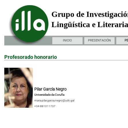
Grupo de Investigació
Lingüística e Literari
INICIO
PRESENTACIÓN
P
Profesorado honorario
Pilar García Negro
Universidade da Coruña
maria.pilar.garcia.negro@udc.gal
+34 881011737