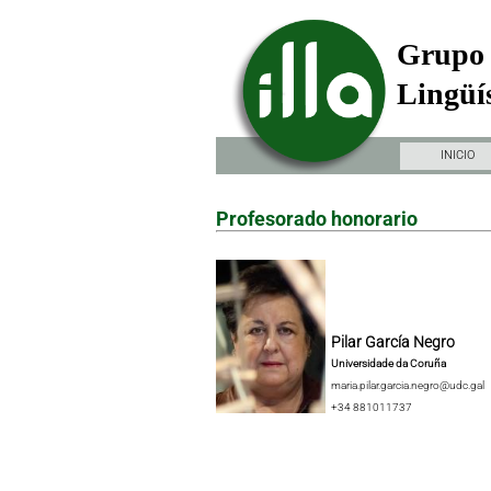
Grupo 
Lingüís
INICIO
Profesorado honorario
Pilar García Negro
Universidade da Coruña
maria.pilar.garcia.negro@udc.gal
+34 881011737