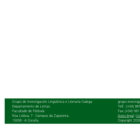
Grupo de Investigación Lingüística e Literaria Galega
grupo.investig
Departamento de Letras.
Telf.: (+34) 8
Facultade de Filoloxía
Fax: (+34) 98
Rúa Lisboa, 7 - Campus da Zapateira,
Aviso legal
|
Co
15008 - A Coruña
Copyright 202