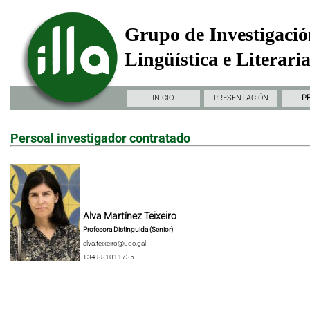
Grupo de Investigació
Lingüística e Literari
INICIO
PRESENTACIÓN
P
Persoal investigador contratado
Alva Martínez Teixeiro
Profesora Distinguida (Senior)
alva.teixeiro@udc.gal
+34 881011735