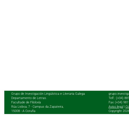
Grupo de Investigación Lingüística e Literaria Galega
grupo.investig
Departamento de Letras.
Telf.: (+34) 8
Facultade de Filoloxía
Fax: (+34) 98
Rúa Lisboa, 7 - Campus da Zapateira,
Aviso legal
|
Co
15008 - A Coruña
Copyright 202