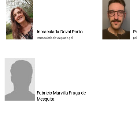
Inmaculada Doval Porto
P
inmaculada.doval@udc.gal
pa
Fabricio Marvilla Fraga de
Mesquita