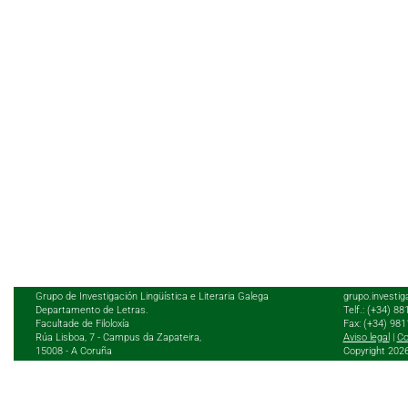
Grupo de Investigación Lingüística e Literaria Galega
grupo.investig
Departamento de Letras.
Telf.: (+34) 8
Facultade de Filoloxía
Fax: (+34) 98
Rúa Lisboa, 7 - Campus da Zapateira,
Aviso legal
|
Co
15008 - A Coruña
Copyright 202