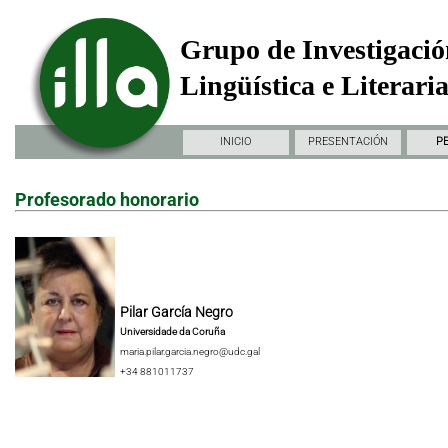
Grupo de Investigació
Lingüística e Literari
INICIO
PRESENTACIÓN
P
Profesorado honorario
Pilar García Negro
Universidade da Coruña
maria.pilar.garcia.negro@udc.gal
+34 881011737