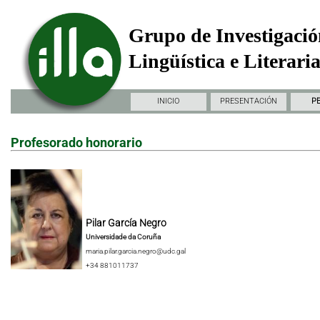
Grupo de Investigació
Lingüística e Literari
INICIO
PRESENTACIÓN
P
Profesorado honorario
Pilar García Negro
Universidade da Coruña
maria.pilar.garcia.negro@udc.gal
+34 881011737