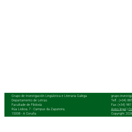
Grupo de Investigación Lingüística e Literaria Galega
grupo.investig
Departamento de Letras.
Telf.: (+34) 8
Facultade de Filoloxía
Fax: (+34) 98
Rúa Lisboa, 7 - Campus da Zapateira,
Aviso legal
|
Co
15008 - A Coruña
Copyright 202