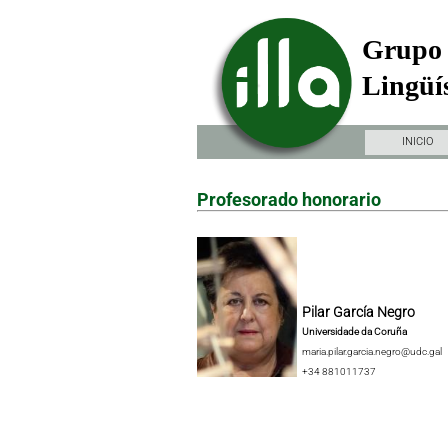
Grupo 
Lingüís
INICIO
Profesorado honorario
Pilar García Negro
Universidade da Coruña
maria.pilar.garcia.negro@udc.gal
+34 881011737