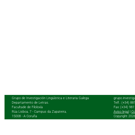
Grupo de Investigación Lingüística e Literaria Galega
grupo.investig
Departamento de Letras.
Telf.: (+34) 8
Facultade de Filoloxía
Fax: (+34) 98
Rúa Lisboa, 7 - Campus da Zapateira,
Aviso legal
|
Co
15008 - A Coruña
Copyright 202