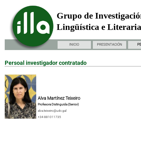
Grupo de Investigació
Lingüística e Literari
INICIO
PRESENTACIÓN
P
Persoal investigador contratado
Alva Martínez Teixeiro
Profesora Distinguida (Senior)
alva.teixeiro@udc.gal
+34 881011735