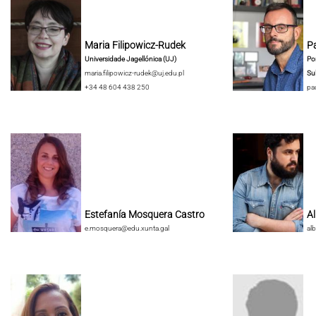
Maria Filipowicz-Rudek
Pa
Universidade Jagellónica (UJ)
Pon
maria.filipowicz-rudek@uj.edu.pl
Su
+34 48 604 438 250
pa
Estefanía Mosquera Castro
A
e.mosquera@edu.xunta.gal
al