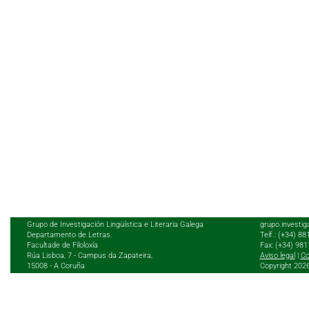
Grupo de Investigación Lingüística e Literaria Galega
grupo.investig
Departamento de Letras.
Telf.: (+34) 8
Facultade de Filoloxía
Fax: (+34) 98
Rúa Lisboa, 7 - Campus da Zapateira,
Aviso legal
|
Co
15008 - A Coruña
Copyright 202