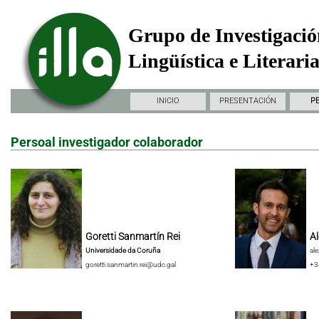
Grupo de Investigació
Lingüística e Literari
INICIO
PRESENTACIÓN
P
Persoal investigador colaborador
Goretti Sanmartín Rei
Al
Universidade da Coruña
al
goretti.sanmartin.rei@udc.gal
+3