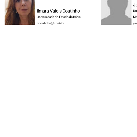
J
Ilmara Valois Coutinho
Un
Universidade do Estado da Bahia
Ma
ivcoutinho@uneb.br
jve