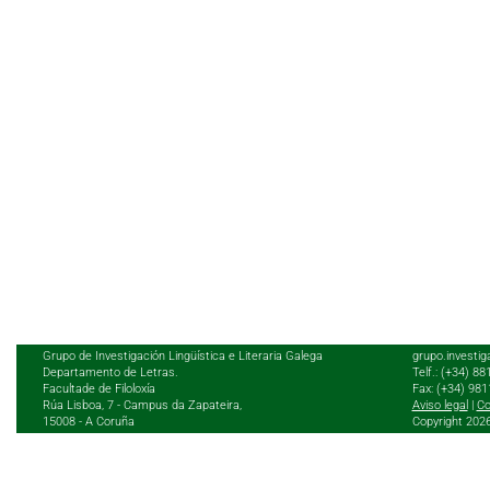
Grupo de Investigación Lingüística e Literaria Galega
grupo.investig
Departamento de Letras.
Telf.: (+34) 8
Facultade de Filoloxía
Fax: (+34) 98
Rúa Lisboa, 7 - Campus da Zapateira,
Aviso legal
|
Co
15008 - A Coruña
Copyright 202