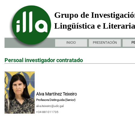
Grupo de Investigació
Lingüística e Literari
INICIO
PRESENTACIÓN
P
Persoal investigador contratado
Alva Martínez Teixeiro
Profesora Distinguida (Senior)
alva.teixeiro@udc.gal
+34 881011735