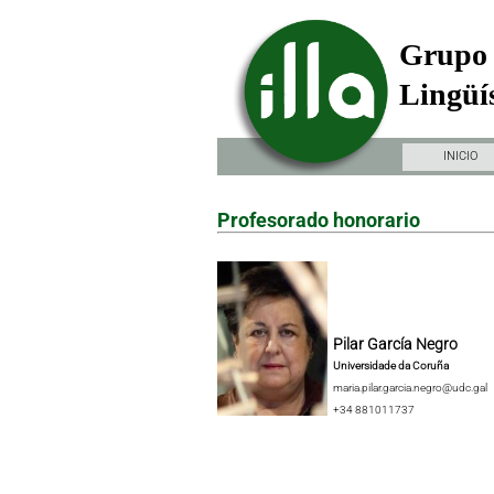
Grupo 
Lingüís
INICIO
Profesorado honorario
Pilar García Negro
Universidade da Coruña
maria.pilar.garcia.negro@udc.gal
+34 881011737