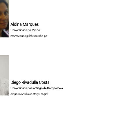
Aldina Marques
Universidade do Minho
mamarques@ilch.uminho.pt
Diego Rivadulla Costa
Universidade de Santiago de Compostela
diego.rivadulla.costa@usc.gal