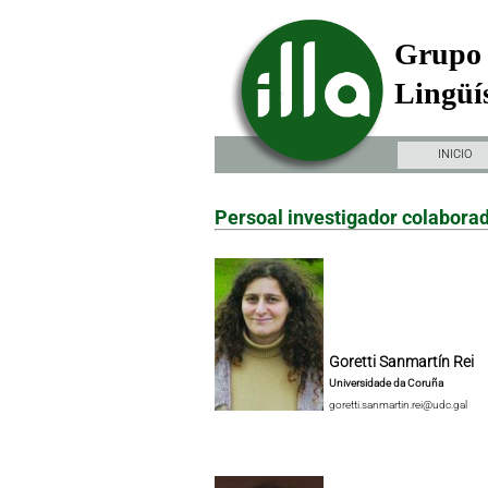
Grupo 
Lingüís
INICIO
Persoal investigador colabora
Goretti Sanmartín Rei
Universidade da Coruña
goretti.sanmartin.rei@udc.gal