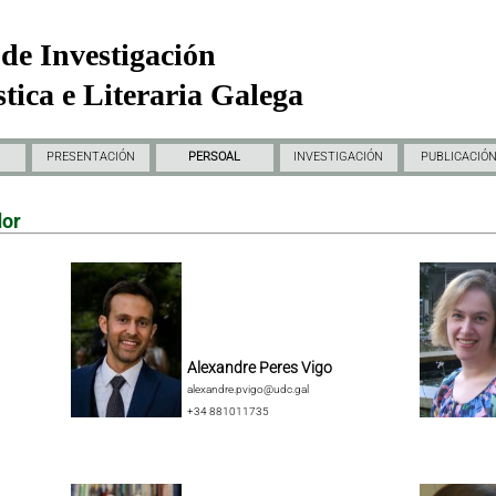
de Investigación
tica e Literaria Galega
PRESENTACIÓN
PERSOAL
INVESTIGACIÓN
PUBLICACIÓ
dor
Alexandre Peres Vigo
alexandre.pvigo@udc.gal
+34 881011735