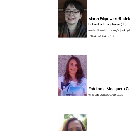
Maria Filipowicz-Rudek
Universidade Jagellónica (UJ)
maria.filipowicz-rudek@uj.edu.pl
+34 48 604 438 250
Estefanía Mosquera Ca
e.mosquera@edu.xunta.gal