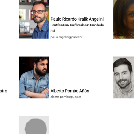
Paulo Ricardo Kralik Angelini
Pontifícia Univ. Católica do Rio Grande do
Sul
paulo.angelini@pucrs.br
stro
Alberto Pombo Añón
alberto.pombo@udc.es