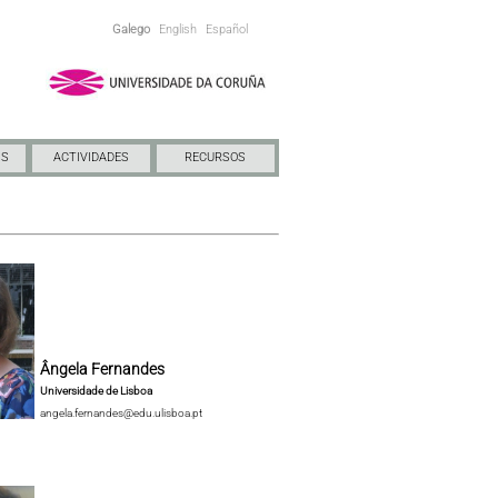
Galego
English
Español
NS
ACTIVIDADES
RECURSOS
Ângela Fernandes
Universidade de Lisboa
angela.fernandes@edu.ulisboa.pt