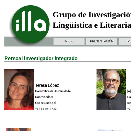
Grupo de Investigació
Lingüística e Literari
INICIO
PRESENTACIÓN
P
Persoal investigador integrado
Teresa López
Ma
Catedrática de Universidade
Coordinadora
Ca
t.lopez@udc.gal
ma
+34 881011733
+3