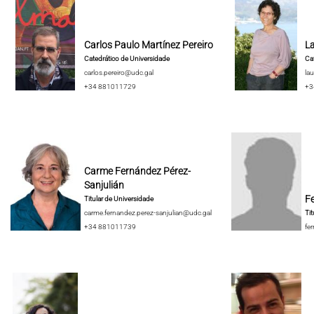
Carlos Paulo Martínez Pereiro
La
Catedrático de Universidade
Cat
carlos.pereiro@udc.gal
lau
+34 881011729
+3
Carme Fernández Pérez-
Sanjulián
F
Titular de Universidade
carme.fernandez.perez-sanjulian@udc.gal
Tit
+34 881011739
fe