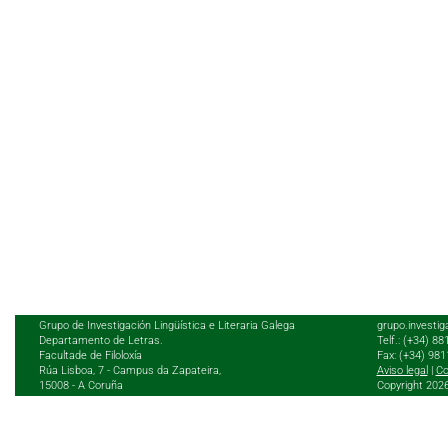
Grupo de Investigación Lingüística e Literaria Galega
grupo.investig
Departamento de Letras.
Telf.: (+34) 8
Facultade de Filoloxía
Fax: (+34) 98
Rúa Lisboa, 7 - Campus da Zapateira,
Aviso legal
|
Co
15008 - A Coruña
Copyright 202