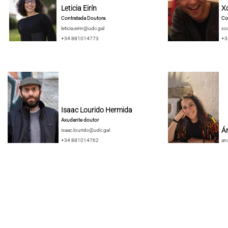
Leticia Eirín
X
Contratada Doutora
Co
leticia.eirin@udc.gal
xo
+34 881014773
+3
Isaac Lourido Hermida
Axudante doutor
Án
isaac.lourido@udc.gal
+34 881014762
an