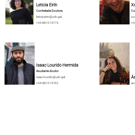
Leticia Eirín
X
Contratada Doutora
Co
leticia.eirin@udc.gal
xo
+34 881014773
+3
Isaac Lourido Hermida
Axudante doutor
Án
isaac.lourido@udc.gal
+34 881014762
an