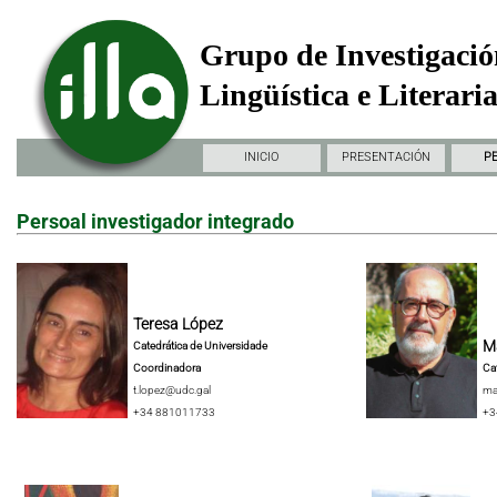
Grupo de Investigació
Lingüística e Literari
INICIO
PRESENTACIÓN
P
Persoal investigador integrado
Teresa López
Ma
Catedrática de Universidade
Coordinadora
Ca
t.lopez@udc.gal
ma
+34 881011733
+3