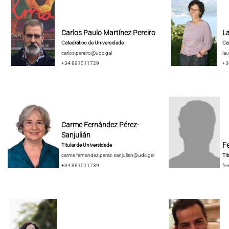
Carlos Paulo Martínez Pereiro
La
Catedrático de Universidade
Cat
carlos.pereiro@udc.gal
lau
+34 881011729
+3
Carme Fernández Pérez-
Sanjulián
F
Titular de Universidade
carme.fernandez.perez-sanjulian@udc.gal
Tit
+34 881011739
fe