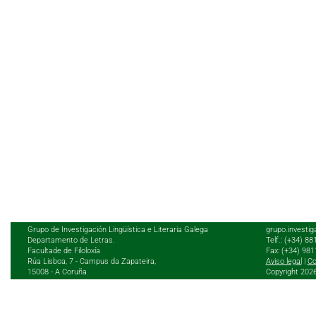
Grupo de Investigación Lingüística e Literaria Galega
grupo.investig
Departamento de Letras.
Telf.: (+34) 8
Facultade de Filoloxía
Fax: (+34) 98
Rúa Lisboa, 7 - Campus da Zapateira,
Aviso legal
|
Co
15008 - A Coruña
Copyright 202