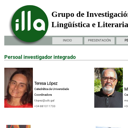
Grupo de Investigació
Lingüística e Literari
INICIO
PRESENTACIÓN
P
Persoal investigador integrado
Teresa López
Ma
Catedrática de Universidade
Coordinadora
Ca
t.lopez@udc.gal
ma
+34 881011733
+3