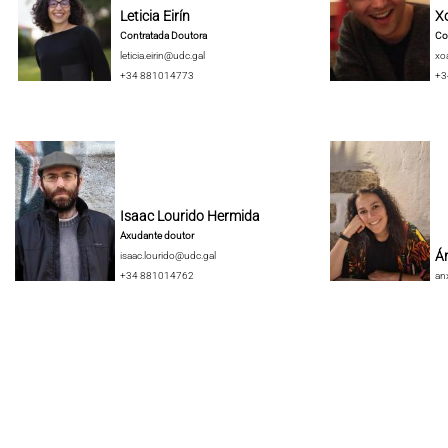
Leticia Eirín
X
Contratada Doutora
Co
leticia.eirin@udc.gal
xo
+34 881014773
+3
Isaac Lourido Hermida
Axudante doutor
Án
isaac.lourido@udc.gal
+34 881014762
an