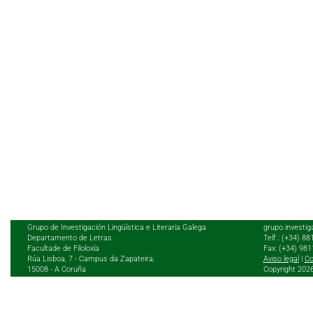
Grupo de Investigación Lingüística e Literaria Galega
grupo.investig
Departamento de Letras.
Telf.: (+34) 8
Facultade de Filoloxía
Fax: (+34) 98
Rúa Lisboa, 7 - Campus da Zapateira,
Aviso legal
|
Co
15008 - A Coruña
Copyright 202