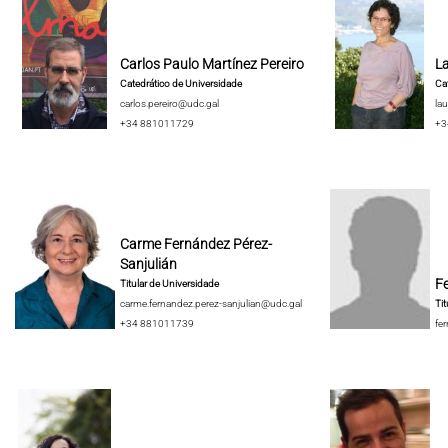
Carlos Paulo Martínez Pereiro
La
Catedrático de Universidade
Cat
carlos.pereiro@udc.gal
lau
+34 881011729
+3
Carme Fernández Pérez-
Sanjulián
F
Titular de Universidade
carme.fernandez.perez-sanjulian@udc.gal
Tit
+34 881011739
fe