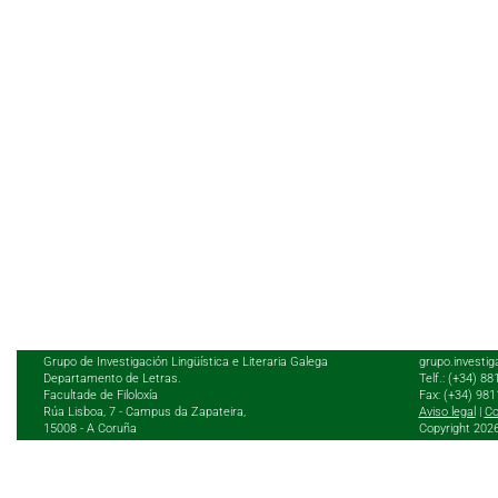
Grupo de Investigación Lingüística e Literaria Galega
grupo.investig
Departamento de Letras.
Telf.: (+34) 8
Facultade de Filoloxía
Fax: (+34) 98
Rúa Lisboa, 7 - Campus da Zapateira,
Aviso legal
|
Co
15008 - A Coruña
Copyright 202