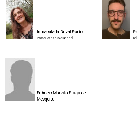
Inmaculada Doval Porto
P
inmaculada.doval@udc.gal
pa
Fabricio Marvilla Fraga de
Mesquita