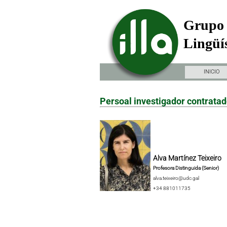
Grupo 
Lingüís
INICIO
Persoal investigador contrata
Alva Martínez Teixeiro
Profesora Distinguida (Senior)
alva.teixeiro@udc.gal
+34 881011735