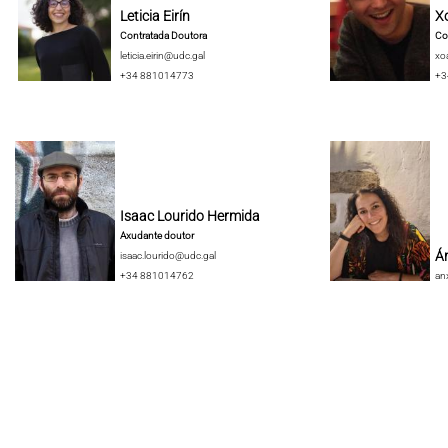
Leticia Eirín
X
Contratada Doutora
Co
leticia.eirin@udc.gal
xo
+34 881014773
+3
Isaac Lourido Hermida
Axudante doutor
Án
isaac.lourido@udc.gal
+34 881014762
an