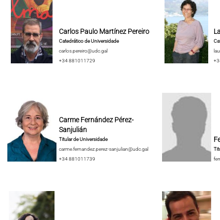
Carlos Paulo Martínez Pereiro
La
Catedrático de Universidade
Cat
carlos.pereiro@udc.gal
lau
+34 881011729
+3
Carme Fernández Pérez-
Sanjulián
F
Titular de Universidade
carme.fernandez.perez-sanjulian@udc.gal
Tit
+34 881011739
fe