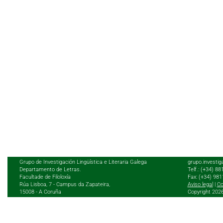
Grupo de Investigación Lingüística e Literaria Galega
grupo.investig
Departamento de Letras.
Telf.: (+34) 8
Facultade de Filoloxía
Fax: (+34) 98
Rúa Lisboa, 7 - Campus da Zapateira,
Aviso legal
|
Co
15008 - A Coruña
Copyright 202