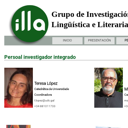
Grupo de Investigació
Lingüística e Literari
INICIO
PRESENTACIÓN
P
Persoal investigador integrado
Teresa López
Ma
Catedrática de Universidade
Coordinadora
Ca
t.lopez@udc.gal
ma
+34 881011733
+3