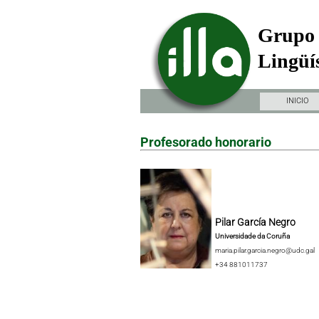
Grupo 
Lingüís
INICIO
Profesorado honorario
Pilar García Negro
Universidade da Coruña
maria.pilar.garcia.negro@udc.gal
+34 881011737