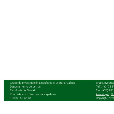
Grupo de Investigación Lingüística e Literaria Galega
grupo.investig
Departamento de Letras.
Telf.: (+34) 8
Facultade de Filoloxía
Fax: (+34) 98
Rúa Lisboa, 7 - Campus da Zapateira,
Aviso legal
|
Co
15008 - A Coruña
Copyright 202