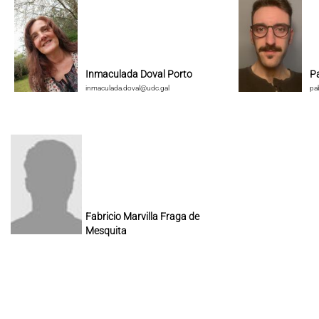
Inmaculada Doval Porto
P
inmaculada.doval@udc.gal
pa
Fabricio Marvilla Fraga de
Mesquita