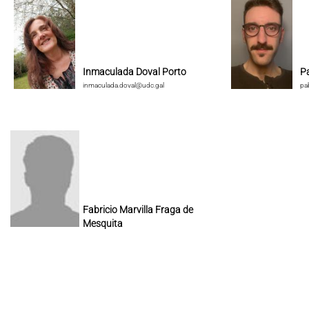
Inmaculada Doval Porto
P
inmaculada.doval@udc.gal
pa
Fabricio Marvilla Fraga de
Mesquita