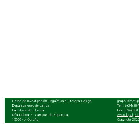
Grupo de Investigación Lingüística e Literaria Galega
grupo.investig
Departamento de Letras.
Telf.: (+34) 8
Facultade de Filoloxía
Fax: (+34) 98
Rúa Lisboa, 7 - Campus da Zapateira,
Aviso legal
|
Co
15008 - A Coruña
Copyright 202