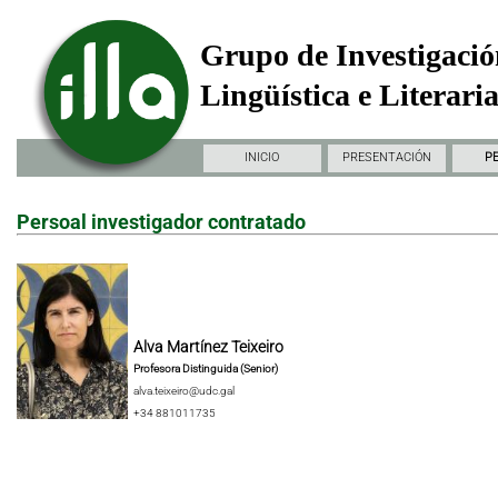
Grupo de Investigació
Lingüística e Literari
INICIO
PRESENTACIÓN
P
Persoal investigador contratado
Alva Martínez Teixeiro
Profesora Distinguida (Senior)
alva.teixeiro@udc.gal
+34 881011735