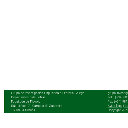
Grupo de Investigación Lingüística e Literaria Galega
grupo.investig
Departamento de Letras.
Telf.: (+34) 8
Facultade de Filoloxía
Fax: (+34) 98
Rúa Lisboa, 7 - Campus da Zapateira,
Aviso legal
|
Co
15008 - A Coruña
Copyright 202